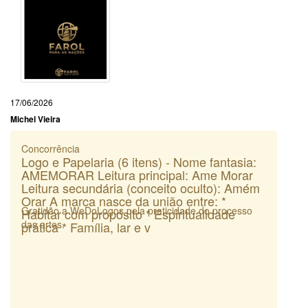
17/06/2026
Michel Vieira
Concorrência
Logo e Papelaria (6 itens) - Nome fantasia:
AMEMORAR Leitura principal: Ame Morar
Leitura secundária (conceito oculto): Amém
Orar A marca nasce da união entre: *
Gratidão a WeDoLogos pela praticidade do processo
Habitar com propósito * Espiritualidade
das artes.
prática * Família, lar e v