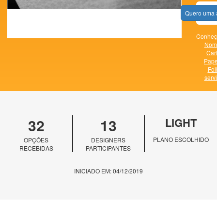
Quero uma 
Conheça
Nome
Cart
Pape
Fol
serv
32
13
LIGHT
PLANO ESCOLHIDO
OPÇÕES
DESIGNERS
RECEBIDAS
PARTICIPANTES
INICIADO EM: 04/12/2019