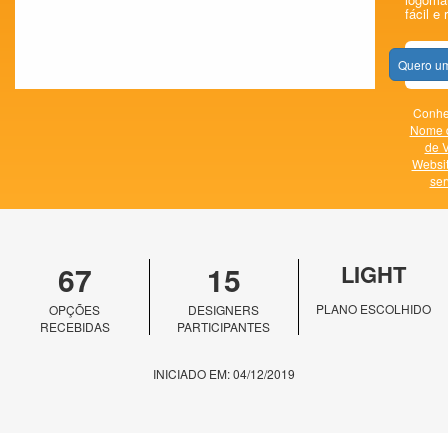
fácil e 
Quero um
Conheç
Nome 
de V
Websi
ser
67
15
LIGHT
PLANO ESCOLHIDO
OPÇÕES
DESIGNERS
RECEBIDAS
PARTICIPANTES
INICIADO EM: 04/12/2019