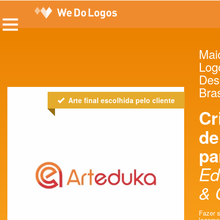
Maio
Log
Des
Bras
Arte final escolhida pelo cliente
Cr
de
pa
Ed
& 
Fazer s
logomar