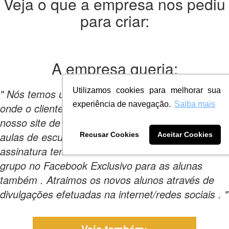
Veja o que a empresa nos pediu
para criar:
A empresa
queria:
Utilizamos cookies para melhorar sua
" Nós temos uma Escola On Line por assinatura ,
experiência de navegação.
Saiba mais
onde o cliente ao se cadastrar tem acesso ao
nosso site de cursos onde estão localizadas as
aulas de escultura . Enquanto estiver pagando a
Recusar Cookies
Aceitar Cookies
assinatura tem acesso aos cursos . Temos um
grupo no Facebook Exclusivo para as alunas
também . Atraimos os novos alunos através de
divulgações efetuadas na internet/redes sociais . "
Veja também: