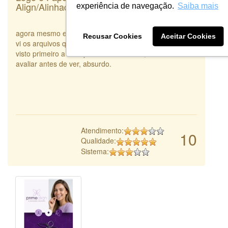
Align/Alinhadores invisíveis
experiência de navegação.
Saiba mais
agora mesmo estou sendo obrigada a avaliar mas nem
Recusar Cookies
Aceitar Cookies
vi os arquivos que me enviaram. talvez se eu tivesse
visto primeiro a nota poderia ser melhor, como vou
avaliar antes de ver, absurdo.
Atendimento:
10
Qualidade:
Sistema: