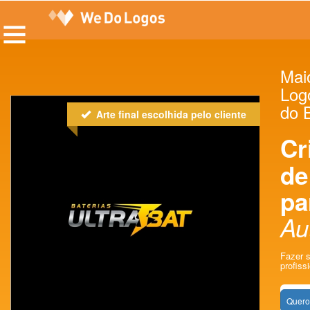
Maio
Log
do B
Arte final escolhida pelo cliente
Cr
de
pa
Au
Fazer 
profissi
Quero