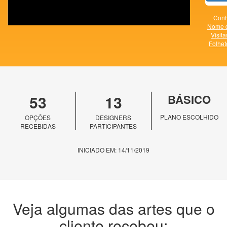
Conh
Nome 
Visita
Folhet
53
13
BÁSICO
PLANO ESCOLHIDO
OPÇÕES
DESIGNERS
RECEBIDAS
PARTICIPANTES
INICIADO EM: 14/11/2019
Veja algumas das artes que o
cliente recebeu: