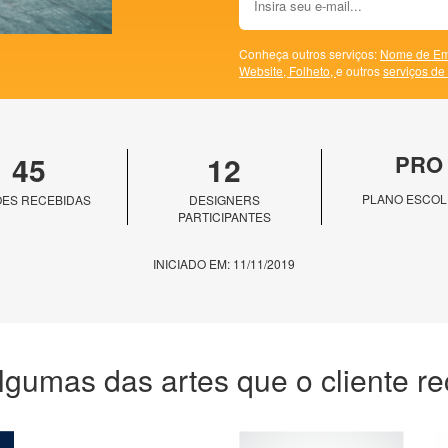
Conheça outros serviços:
Nome de Em
Website,
Folheto,
e outros
serviços de
45
12
PRO
PLANO ESCOL
ES RECEBIDAS
DESIGNERS
PARTICIPANTES
INICIADO EM: 11/11/2019
lgumas das artes que o cliente r