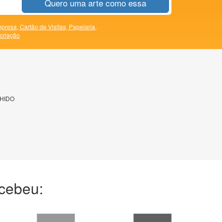
Quero uma arte como essa
presa,
Cartão de Visitas,
Papelaria,
 criação
HIDO
ecebeu: