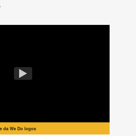
?
te da We Do logos