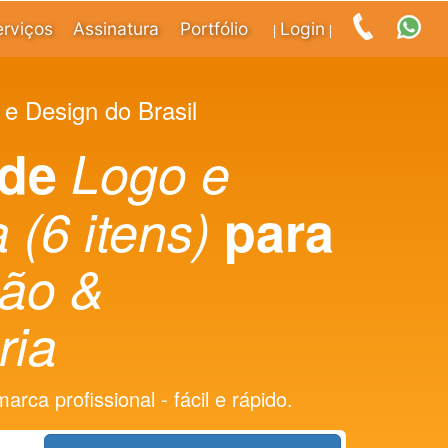
erviços
Assinatura
Portfólio
Login
|
|
 e Design do Brasil
 de
Logo e
 (6 itens)
para
ção &
ria
rca profissional - fácil e rápido.