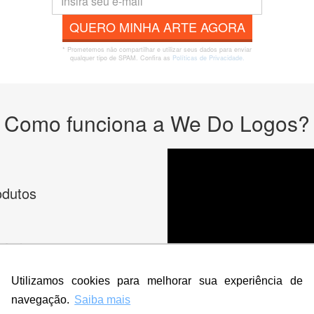
QUERO MINHA ARTE AGORA
* Prometemos não compartilhar e utilizar seus dados para enviar
qualquer tipo de SPAM. Confira as
Políticas de Privacidade.
Como funciona a We Do Logos?
odutos
cê deseja na criação
Utilizamos cookies para melhorar sua experiência de
es e peça
navegação.
Saiba mais