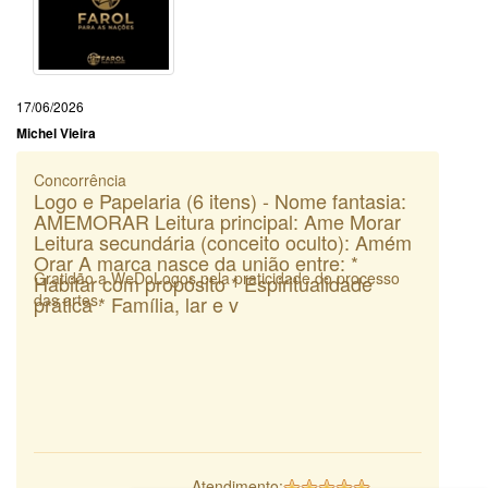
17/06/2026
Michel Vieira
Concorrência
Logo e Papelaria (6 itens) - Nome fantasia:
AMEMORAR Leitura principal: Ame Morar
Leitura secundária (conceito oculto): Amém
Orar A marca nasce da união entre: *
Gratidão a WeDoLogos pela praticidade do processo
Habitar com propósito * Espiritualidade
das artes.
prática * Família, lar e v
Atendimento: