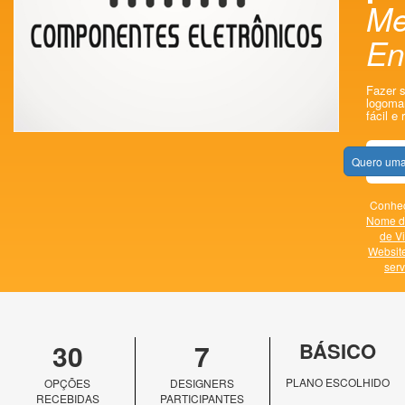
Me
En
Fazer s
logomar
fácil e 
Quero uma
Conheç
Nome d
de Vi
Websit
serv
30
7
BÁSICO
PLANO ESCOLHIDO
OPÇÕES
DESIGNERS
RECEBIDAS
PARTICIPANTES