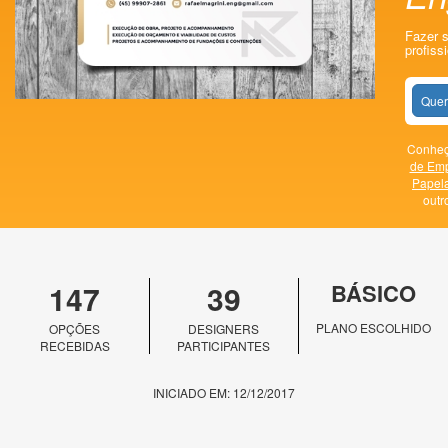
Fazer 
profissi
Quer
Conheça
de Em
Papela
outr
147
39
BÁSICO
PLANO ESCOLHIDO
OPÇÕES
DESIGNERS
RECEBIDAS
PARTICIPANTES
INICIADO EM: 12/12/2017