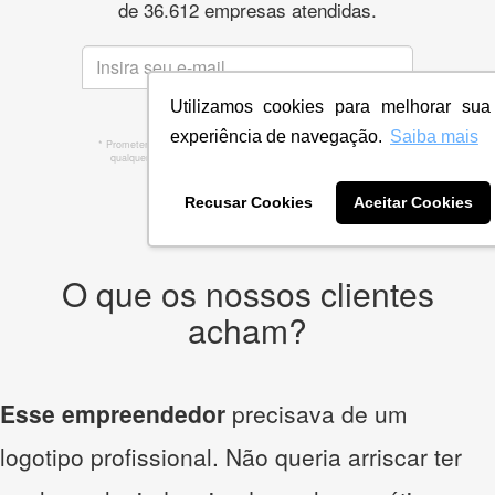
de 36.612 empresas atendidas.
CRIE SUA MARCA
Utilizamos cookies para melhorar sua
experiência de navegação.
Saiba mais
* Prometemos não compartilhar e utilizar seus dados para enviar
qualquer tipo de SPAM. Confira as
Políticas de Privacidade.
Recusar Cookies
Aceitar Cookies
O que os nossos clientes
acham?
Esse empreendedor
precisava de um
logotipo profissional. Não queria arriscar ter