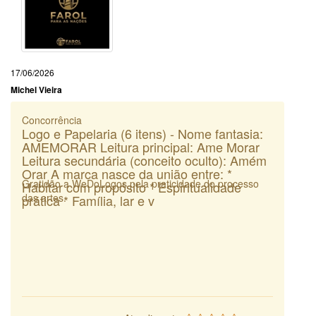
17/06/2026
Michel Vieira
Concorrência
Logo e Papelaria (6 itens) - Nome fantasia:
AMEMORAR Leitura principal: Ame Morar
Leitura secundária (conceito oculto): Amém
Orar A marca nasce da união entre: *
Gratidão a WeDoLogos pela praticidade do processo
Habitar com propósito * Espiritualidade
das artes.
prática * Família, lar e v