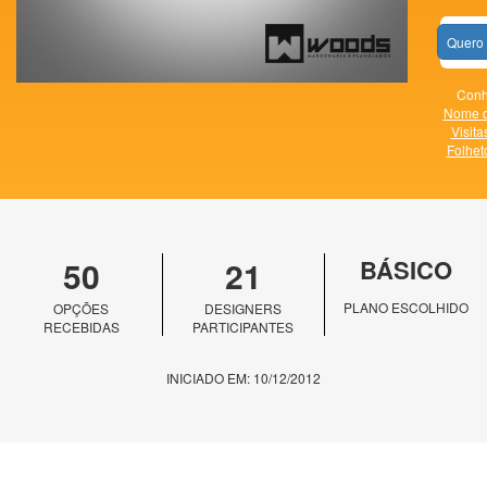
Quero 
Conh
Nome d
Visita
Folhet
50
21
BÁSICO
PLANO ESCOLHIDO
OPÇÕES
DESIGNERS
RECEBIDAS
PARTICIPANTES
INICIADO EM: 10/12/2012