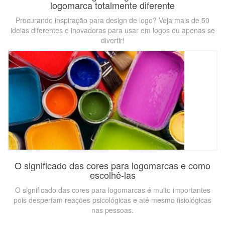
logomarca totalmente diferente
Procurando inspiração para design de logo? Veja mais de 50
ideias diferentes e inovadoras para usar em logos ou apenas se
divertir!
O significado das cores para logomarcas e como
escolhê-las
O significado das cores para logomarcas é muito importantes
pois despertam reações psicológicas e até mesmo fisiológicas
nas pessoas.