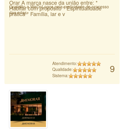
Orar A marca nasce da união entre: *
Gratidão a WeDoLogos pela praticidade do processo
Habitar com propósito * Espiritualidade
das artes.
prática * Família, lar e v
Atendimento:
9
Qualidade:
Sistema: