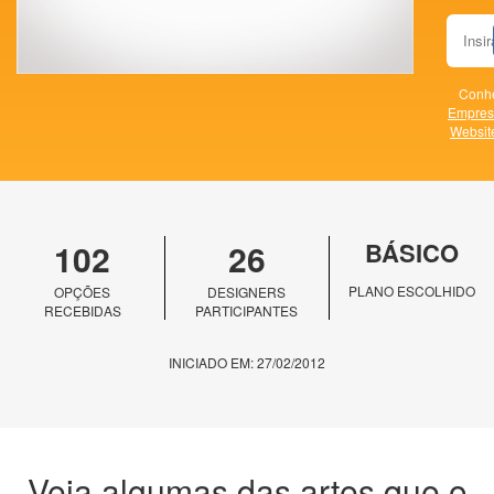
Conhe
Empres
Websit
102
26
BÁSICO
PLANO ESCOLHIDO
OPÇÕES
DESIGNERS
RECEBIDAS
PARTICIPANTES
INICIADO EM: 27/02/2012
Veja algumas das artes que o