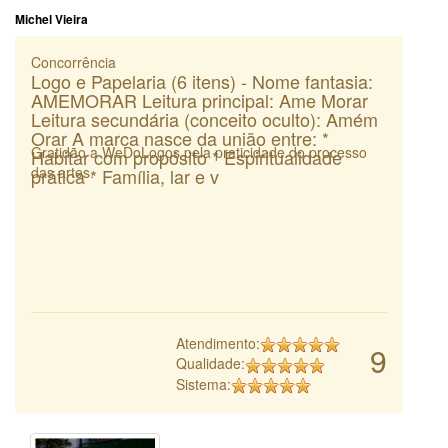
Michel Vieira
Concorrência
Logo e Papelaria (6 itens) - Nome fantasia:
AMEMORAR Leitura principal: Ame Morar
Leitura secundária (conceito oculto): Amém
Orar A marca nasce da união entre: *
Gratidão a WeDoLogos pela praticidade do processo
Habitar com propósito * Espiritualidade
das artes.
prática * Família, lar e v
Atendimento:
9
Qualidade:
Sistema: