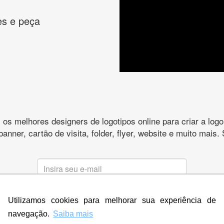
es e peça
s melhores designers de logotipos online para criar a lo
 banner, cartão de visita, folder, flyer, website e muito mai
CRIE SUA MARCA
Utilizamos cookies para melhorar sua experiência de
* Prometemos não compartilhar e utilizar seus dados para enviar
qualquer tipo de SPAM. Confira as
Políticas de Privacidade.
navegação.
Saiba mais