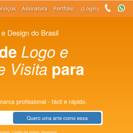
erviços
Assinatura
Portfólio
Login
|
|
 e Design do Brasil
 de
Logo e
 Visita
para
rca profissional - fácil e rápido.
Quero uma arte como essa
presa,
Cartão de Visitas,
Papelaria,