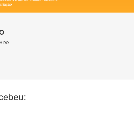
 criação
O
HIDO
ecebeu: