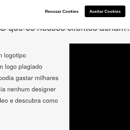
Recusar Cookies
Aceitar Cookies
O que os nossos clientes acham
 logotipo
um logo plagiado
podia gastar milhares
cia nenhum designer
ídeo e descubra como