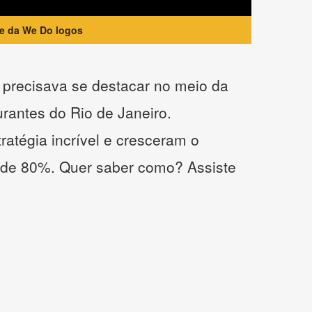
te da We Do logos
precisava se destacar no meio da
urantes do Rio de Janeiro.
atégia incrível e cresceram o
 de 80%. Quer saber como? Assiste