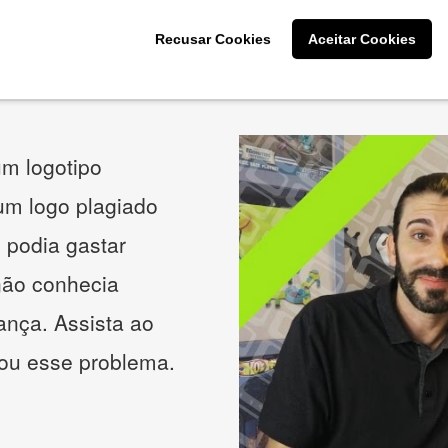
Recusar Cookies
Aceitar Cookies
O que os nossos clientes acham
m logotipo
 um logo plagiado
 podia gastar
não conhecia
ança. Assista ao
nou esse problema.