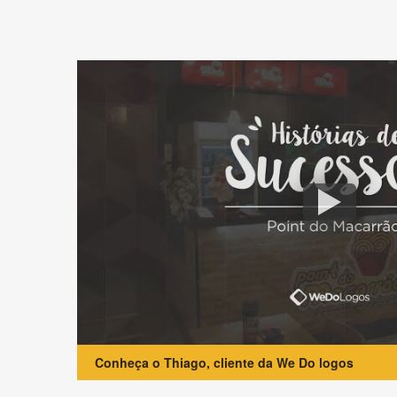
Conheça o Thiago, cliente da We Do logos