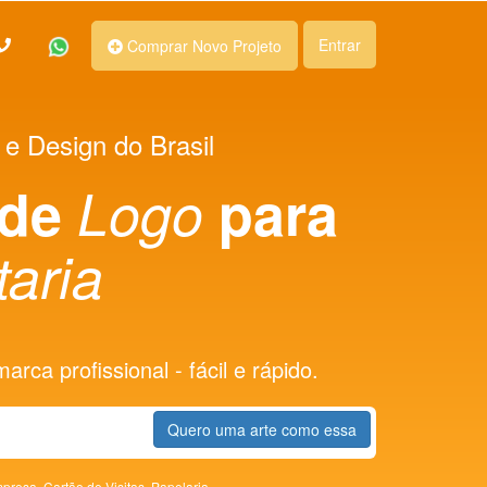
Entrar
Comprar Novo Projeto
 e Design do Brasil
 de
Logo
para
taria
rca profissional - fácil e rápido.
Quero uma arte como essa
presa,
Cartão de Visitas,
Papelaria,