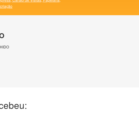
 criação
O
HIDO
ecebeu: