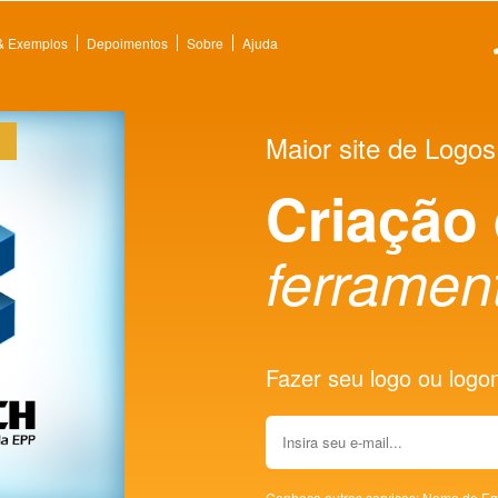
 & Exemplos
Depoimentos
Sobre
Ajuda
Maior site de Logos
Criação
ferramen
Fazer seu logo ou logoma
Conheça outros serviços:
Nome de Em