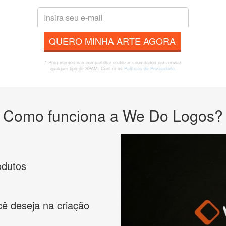
QUERO MINHA ARTE AGORA
* Prometemos não compartilhar e utilizar seus dados para enviar
qualquer tipo de SPAM. Confira as
Políticas de Privacidade.
Como funciona a We Do Logos?
odutos
cê deseja na criação