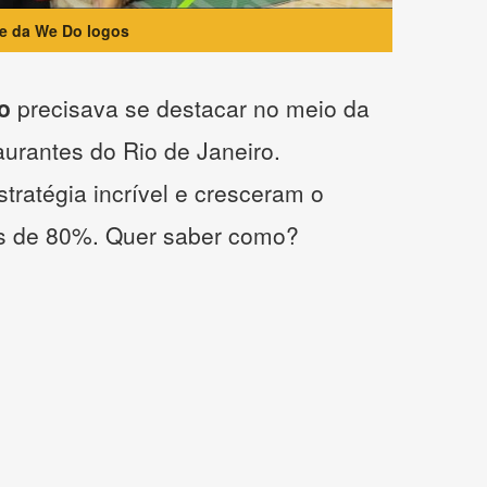
te da We Do logos
o
precisava se destacar no meio da
taurantes do Rio de Janeiro.
tratégia incrível e cresceram o
s de 80%. Quer saber como?