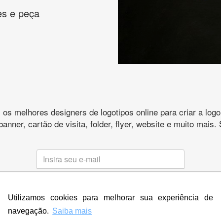
es e peça
s melhores designers de logotipos online para criar a lo
 banner, cartão de visita, folder, flyer, website e muito mai
CRIE SUA MARCA
Utilizamos cookies para melhorar sua experiência de
* Prometemos não compartilhar e utilizar seus dados para enviar
qualquer tipo de SPAM. Confira as
Políticas de Privacidade.
navegação.
Saiba mais