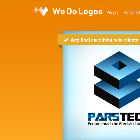
Preços
Portfólio
Arte final escolhida pelo cliente