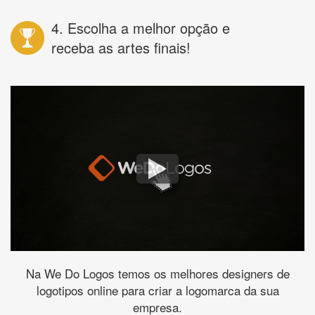
4. Escolha a melhor opção e
receba as artes finais!
Na We Do Logos temos os melhores designers de
logotipos online para criar a logomarca da sua
empresa.