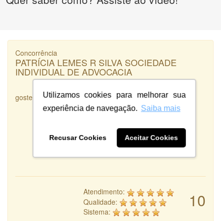
Concorrência
PATRÍCIA LEMES R SILVA SOCIEDADE
INDIVIDUAL DE ADVOCACIA
Utilizamos cookies para melhorar sua
gostei muito dos trabalhos apresentados e da rapidez
experiência de navegação.
Saiba mais
Recusar Cookies
Aceitar Cookies
Atendimento:
10
Qualidade:
Sistema: