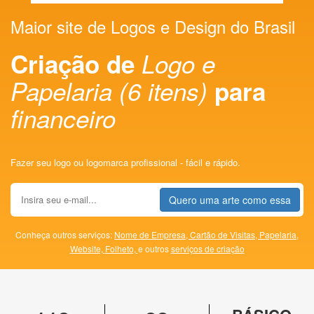
Maior site de Logos e Design do Brasil
Criação de
Logo e
Papelaria (6 itens)
para
financeiro
Fazer seu logo ou logomarca profissional - fácil e rápido.
Quero uma arte como essa
Conheça outros serviços:
Nome de Empresa,
Cartão de Visitas,
Papelaria,
Website,
Folheto,
e outros
serviços de criação