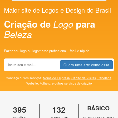
Maior site de Logos e Design do Brasil
Criação de
Logo
para
Beleza
Fazer seu logo ou logomarca profissional - fácil e rápido.
Quero uma arte como essa
Conheça outros serviços:
Nome de Empresa,
Cartão de Visitas,
Papelaria,
Website,
Folheto,
e outros
serviços de criação
395
132
BÁSICO
PLANO ESCOLHIDO
OPÇÕES
DESIGNERS