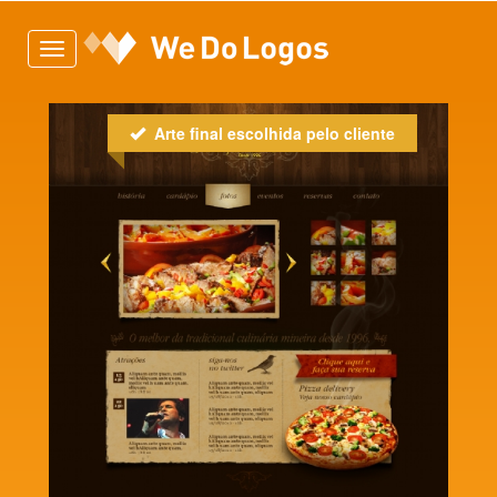
Toggle
navigation
Arte final escolhida pelo cliente