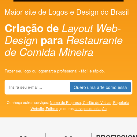
Maior site de Logos e Design do Brasil
Criação de
Layout Web-
Design
para
Restaurante
de Comida Mineira
Fazer seu logo ou logomarca profissional - fácil e rápido.
Quero uma arte como essa
Conheça outros serviços:
Nome de Empresa,
Cartão de Visitas,
Papelaria,
Website,
Folheto,
e outros
serviços de criação