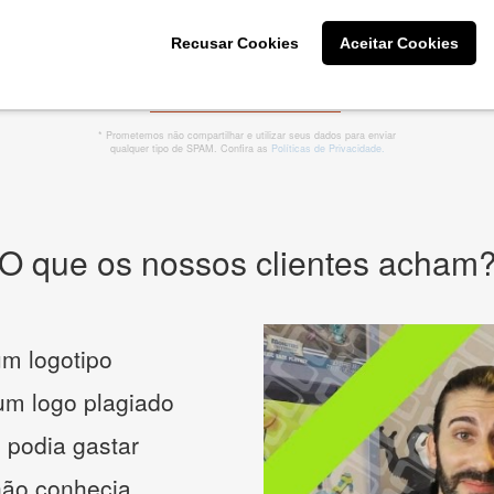
Recusar Cookies
Aceitar Cookies
CRIE SUA MARCA
* Prometemos não compartilhar e utilizar seus dados para enviar
qualquer tipo de SPAM. Confira as
Políticas de Privacidade.
O que os nossos clientes acham
m logotipo
 um logo plagiado
 podia gastar
não conhecia