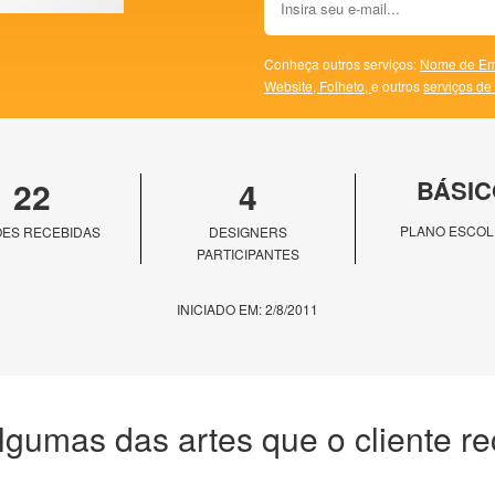
Conheça outros serviços:
Nome de Em
Website,
Folheto,
e outros
serviços de
22
4
BÁSIC
PLANO ESCOL
ES RECEBIDAS
DESIGNERS
PARTICIPANTES
INICIADO EM: 2/8/2011
lgumas das artes que o cliente r