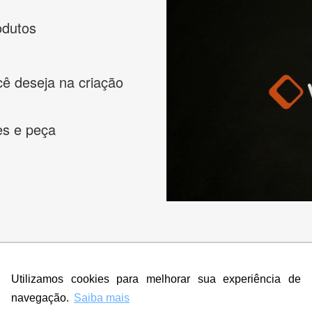
odutos
cê deseja na criação
es e peça
s melhores designers de logotipos online para criar a lo
Utilizamos cookies para melhorar sua experiência de
 banner, cartão de visita, folder, flyer, website e muito mai
navegação.
Saiba mais