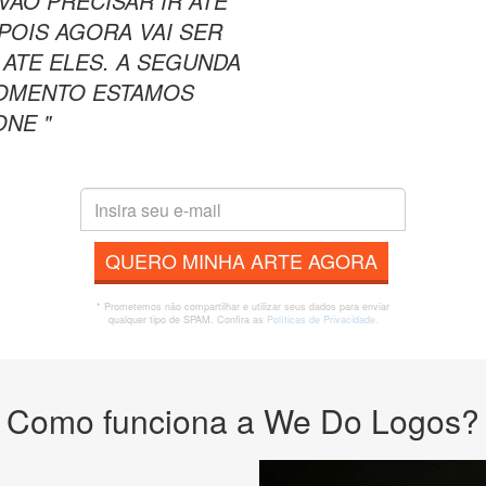
 VAO PRECISAR IR ATE
OIS AGORA VAI SER
ATE ELES. A SEGUNDA
 MOMENTO ESTAMOS
NE "
QUERO MINHA ARTE AGORA
* Prometemos não compartilhar e utilizar seus dados para enviar
qualquer tipo de SPAM. Confira as
Políticas de Privacidade.
Como funciona a We Do Logos?