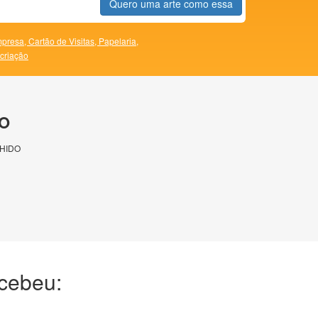
Quero uma arte como essa
presa,
Cartão de Visitas,
Papelaria,
 criação
O
HIDO
ecebeu: