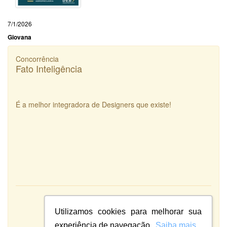
7/1/2026
Giovana
Concorrência
Fato Inteligência
É a melhor integradora de Designers que existe!
Atendimento:
10
Qualidade:
Utilizamos cookies para melhorar sua
Sistema:
experiência de navegação.
Saiba mais