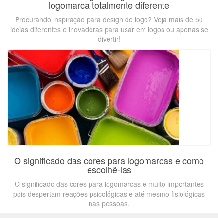
logomarca totalmente diferente
Procurando inspiração para design de logo? Veja mais de 50
ideias diferentes e inovadoras para usar em logos ou apenas se
divertir!
O significado das cores para logomarcas e como
escolhê-las
O significado das cores para logomarcas é muito importantes
pois despertam reações psicológicas e até mesmo fisiológicas
nas pessoas.