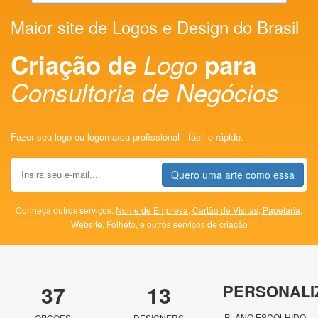
Maior site de Logos e Design do Brasil
Criação de
Logo
para
Consultoria de Negócios
Fazer seu logo ou logomarca profissional - fácil e rápido.
Quero uma arte como essa
Conheça outros serviços:
Nome de Empresa,
Cartão de Visitas,
Papelaria,
Website,
Folheto,
e outros
serviços de criação
37
13
PERSONALI
PLANO ESCOLHIDO
OPÇÕES
DESIGNERS