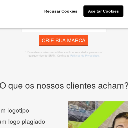
 banner, cartão de visita, folder, flyer, website e muito mai
Recusar Cookies
Aceitar Cookies
CRIE SUA MARCA
* Prometemos não compartilhar e utilizar seus dados para enviar
qualquer tipo de SPAM. Confira as
Políticas de Privacidade.
O que os nossos clientes acham
m logotipo
 um logo plagiado