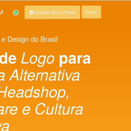
Entrar
Comprar Novo Projeto
 e Design do Brasil
 de
Logo
para
 Alternativa
 Headshop,
e e Cultura
va