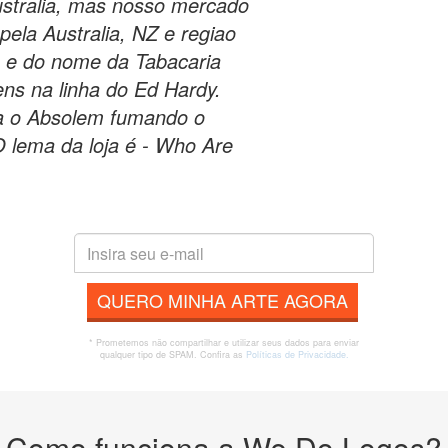
ustralia, mas nosso mercado
 pela Australia, NZ e regiao
m e do nome da Tabacaria
ns na linha do Ed Hardy.
ia o Absolem fumando o
 lema da loja é - Who Are
QUERO MINHA ARTE AGORA
* Prometemos não compartilhar e utilizar seus dados para enviar
qualquer tipo de SPAM. Confira as
Políticas de Privacidade.
Como funciona a We Do Logos?