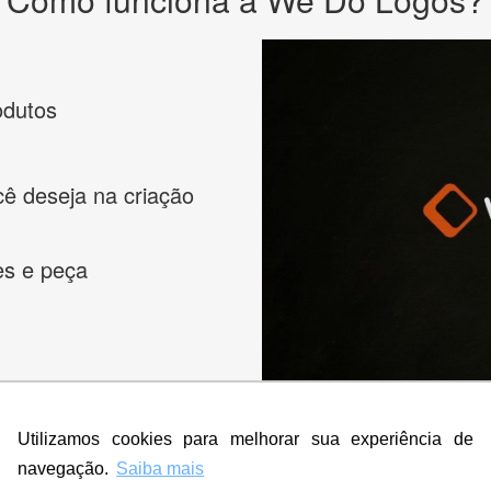
odutos
cê deseja na criação
es e peça
Utilizamos cookies para melhorar sua experiência de
navegação.
Saiba mais
s melhores designers de logotipos online para criar a lo