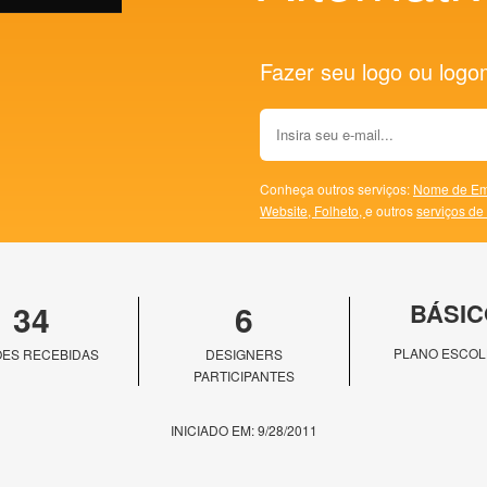
Fazer seu logo ou logoma
Conheça outros serviços:
Nome de Em
Website,
Folheto,
e outros
serviços de
34
6
BÁSIC
PLANO ESCOL
ES RECEBIDAS
DESIGNERS
PARTICIPANTES
INICIADO EM: 9/28/2011