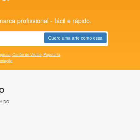
rca profissional - fácil e rápido.
Quero uma arte como essa
presa,
Cartão de Visitas,
Papelaria,
 criação
O
HIDO