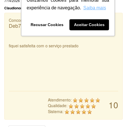
Utilizamos cookies para melhorar sua
7/14/2026
Claudionor Ventura Oliveira Ltda
experiência de navegação.
Saiba mais
Concorrência
Deb7 Agropecuária
Recusar Cookies
Aceitar Cookies
fiquei satisfeita com o serviço prestado
Atendimento:
10
Qualidade:
Sistema: