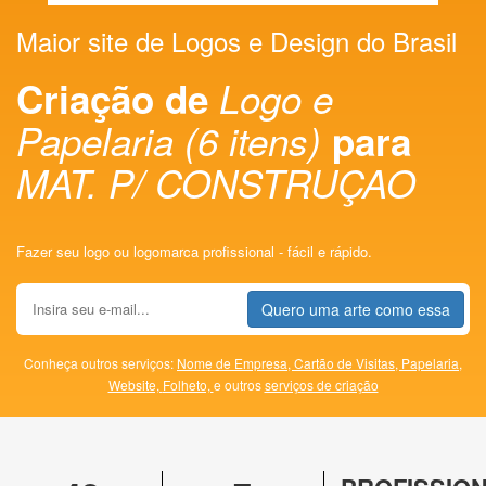
Maior site de Logos e Design do Brasil
Criação de
Logo e
Papelaria (6 itens)
para
MAT. P/ CONSTRUÇAO
Fazer seu logo ou logomarca profissional - fácil e rápido.
Quero uma arte como essa
Conheça outros serviços:
Nome de Empresa,
Cartão de Visitas,
Papelaria,
Website,
Folheto,
e outros
serviços de criação