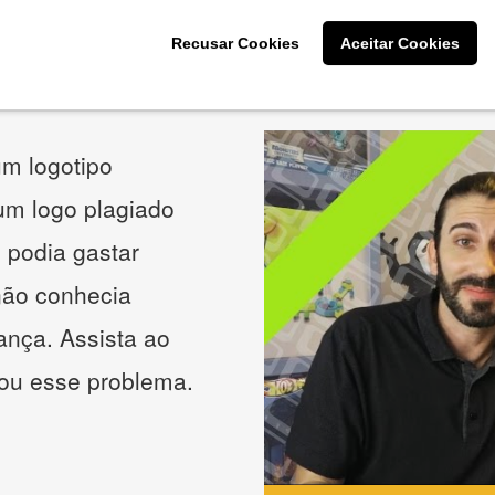
Recusar Cookies
Aceitar Cookies
O que os nossos clientes acham
m logotipo
 um logo plagiado
 podia gastar
não conhecia
ança. Assista ao
nou esse problema.