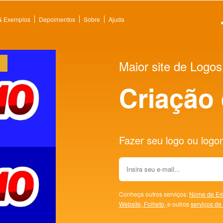
 & Exemplos
Depoimentos
Sobre
Ajuda
Maior site de Logos
Criação
Fazer seu logo ou logoma
Conheça outros serviços:
Nome de Em
Website,
Folheto,
e outros
serviços de