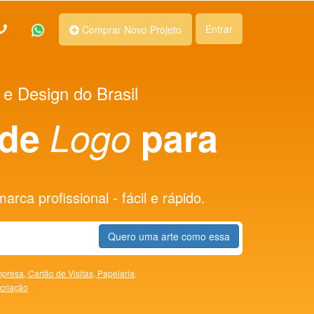
Entrar
Comprar Novo Projeto
 e Design do Brasil
 de
Logo
para
rca profissional - fácil e rápido.
Quero uma arte como essa
presa,
Cartão de Visitas,
Papelaria,
 criação