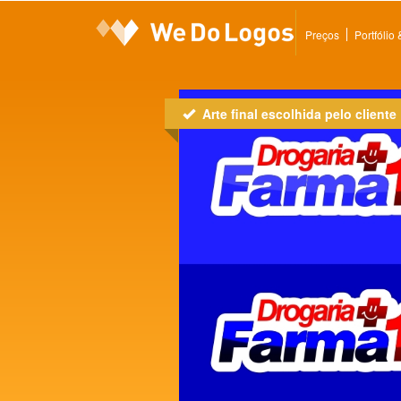
Preços
Portfólio
Arte final escolhida pelo cliente