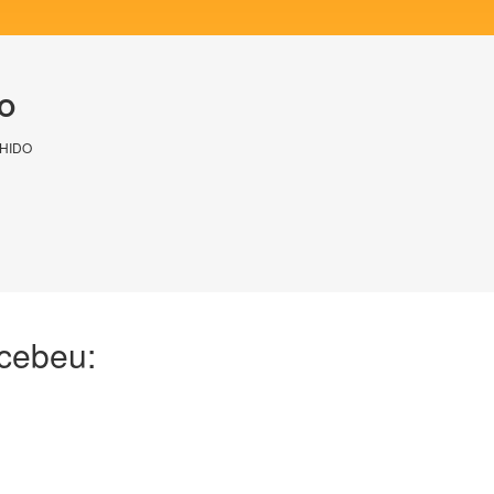
O
HIDO
ecebeu: