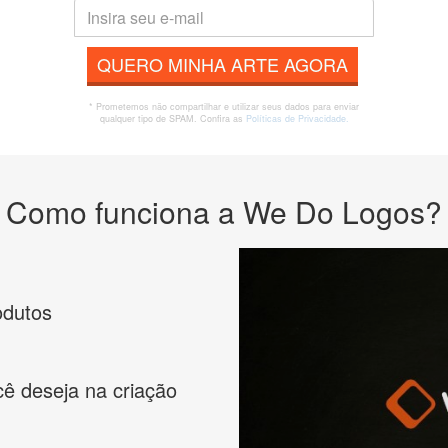
QUERO MINHA ARTE AGORA
* Prometemos não compartilhar e utilizar seus dados para enviar
qualquer tipo de SPAM. Confira as
Políticas de Privacidade.
Como funciona a We Do Logos?
odutos
cê deseja na criação