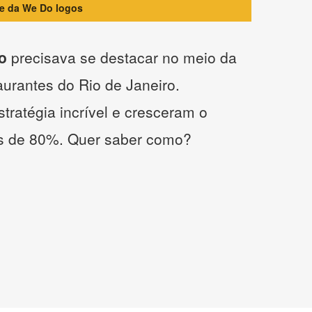
te da We Do logos
o
precisava se destacar no meio da
taurantes do Rio de Janeiro.
tratégia incrível e cresceram o
s de 80%. Quer saber como?