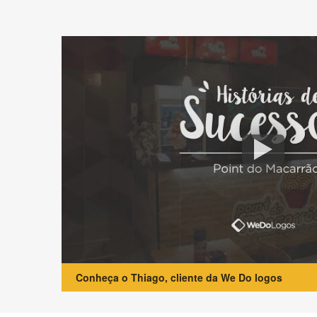
Conheça o Thiago, cliente da We Do logos