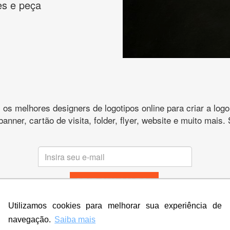
es e peça
s melhores designers de logotipos online para criar a lo
 banner, cartão de visita, folder, flyer, website e muito mai
CRIE SUA MARCA
* Prometemos não compartilhar e utilizar seus dados para enviar
Utilizamos cookies para melhorar sua experiência de
qualquer tipo de SPAM. Confira as
Políticas de Privacidade.
navegação.
Saiba mais