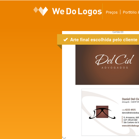
Preços
Portfólio
Arte final escolhida pelo cliente