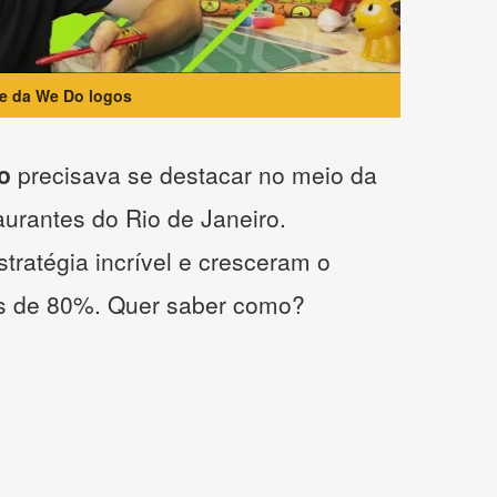
te da We Do logos
o
precisava se destacar no meio da
taurantes do Rio de Janeiro.
tratégia incrível e cresceram o
s de 80%. Quer saber como?