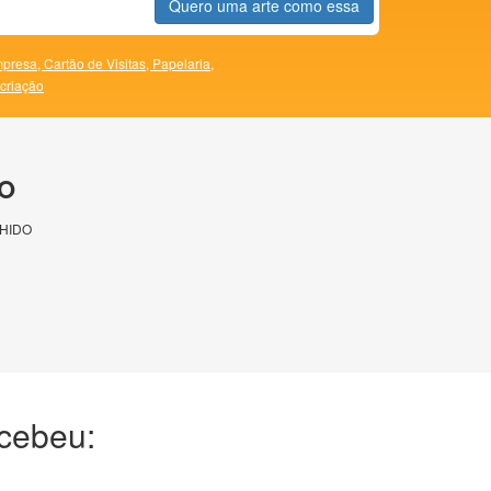
Quero uma arte como essa
presa,
Cartão de Visitas,
Papelaria,
 criação
O
HIDO
ecebeu: