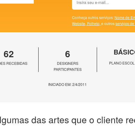
Conheça outros serviços:
Nome de Em
Website,
Folheto,
e outros
serviços de
62
6
BÁSIC
PLANO ESCOL
ES RECEBIDAS
DESIGNERS
PARTICIPANTES
INICIADO EM: 2/4/2011
lgumas das artes que o cliente r