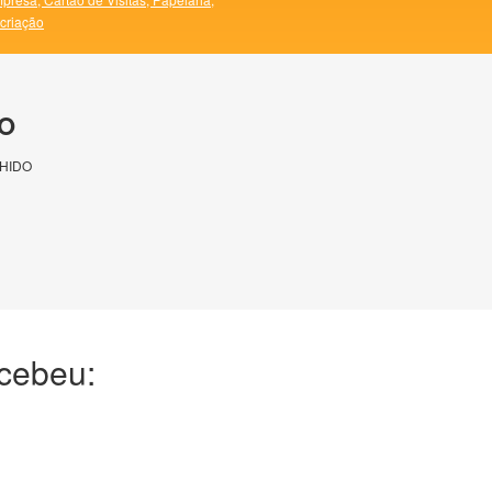
 criação
O
HIDO
ecebeu: