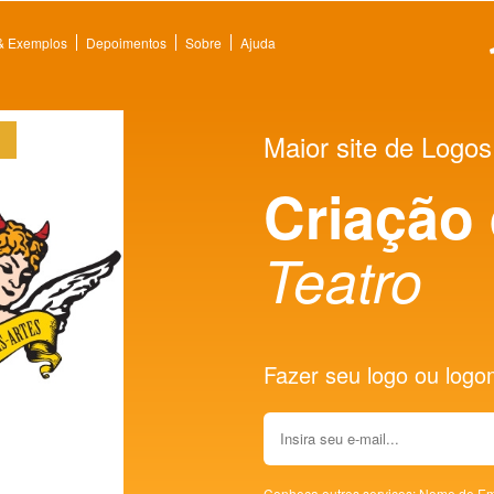
 & Exemplos
Depoimentos
Sobre
Ajuda
Maior site de Logos
Criação
Teatro
Fazer seu logo ou logoma
Conheça outros serviços:
Nome de Em