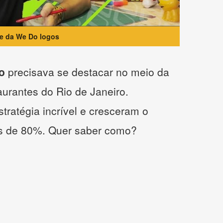
te da We Do logos
o
precisava se destacar no meio da
taurantes do Rio de Janeiro.
tratégia incrível e cresceram o
s de 80%. Quer saber como?