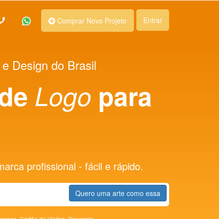
Entrar
Comprar Novo Projeto
 e Design do Brasil
 de
Logo
para
rca profissional - fácil e rápido.
Quero uma arte como essa
presa,
Cartão de Visitas,
Papelaria,