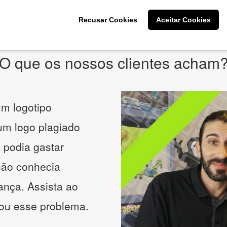
* Prometemos não compartilhar e utilizar seus dados para enviar
qualquer tipo de SPAM. Confira as
Políticas de Privacidade.
Recusar Cookies
Aceitar Cookies
O que os nossos clientes acham
m logotipo
 um logo plagiado
 podia gastar
não conhecia
ança. Assista ao
nou esse problema.