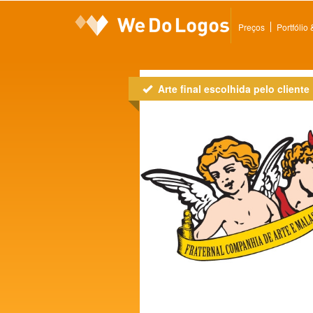
Preços
Portfólio
Arte final escolhida pelo cliente