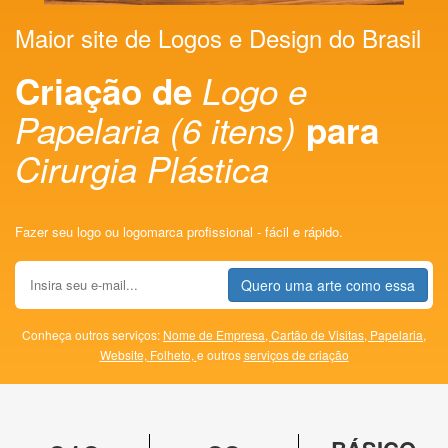
Maior site de Logos e Design do Brasil
Criação de
Logo e
Papelaria (6 itens)
para
Cirurgia Plástica
Fazer seu logo ou logomarca profissional - fácil e rápido.
Quero uma arte como essa
Conheça outros serviços:
Nome de Empresa,
Cartão de Visitas,
Papelaria,
Website,
Folheto,
e outros
serviços de criação