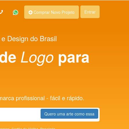
Entrar
Comprar Novo Projeto
 e Design do Brasil
 de
Logo
para
rca profissional - fácil e rápido.
Quero uma arte como essa
presa,
Cartão de Visitas,
Papelaria,