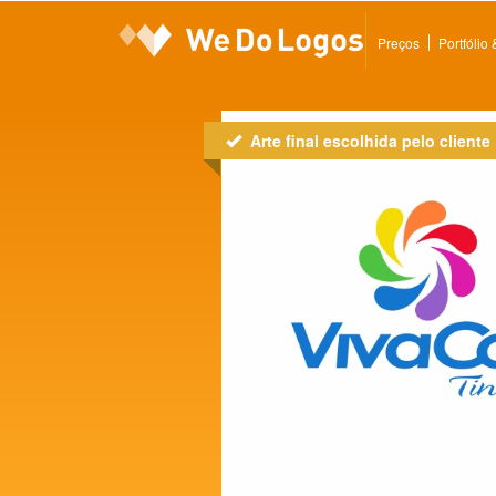
Preços
Portfólio
Arte final escolhida pelo cliente