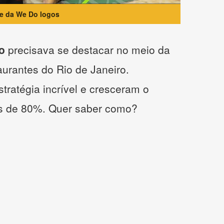
te da We Do logos
o
precisava se destacar no meio da
taurantes do Rio de Janeiro.
tratégia incrível e cresceram o
s de 80%. Quer saber como?