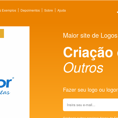
 & Exemplos
Depoimentos
Sobre
Ajuda
Maior site de Logos
Criação
Outros
Fazer seu logo ou logoma
Conheça outros serviços:
Nome de Em