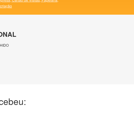
 criação
ONAL
HIDO
ecebeu: