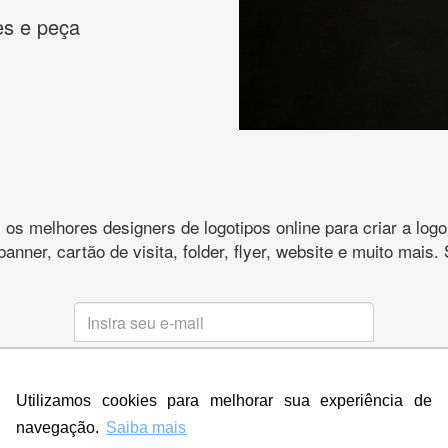
es e peça
s melhores designers de logotipos online para criar a lo
 banner, cartão de visita, folder, flyer, website e muito mai
CRIE SUA MARCA
Utilizamos cookies para melhorar sua experiência de
* Prometemos não compartilhar e utilizar seus dados para enviar
qualquer tipo de SPAM. Confira as
Políticas de Privacidade.
navegação.
Saiba mais