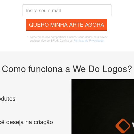
QUERO MINHA ARTE AGORA
* Prometemos não compartilhar e utilizar seus dados para enviar
qualquer tipo de SPAM. Confira as
Políticas de Privacidade.
Como funciona a We Do Logos?
odutos
cê deseja na criação