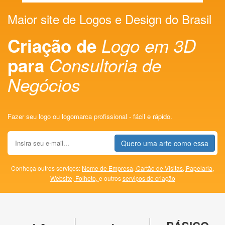
Maior site de Logos e Design do Brasil
Criação de
Logo em 3D
para
Consultoria de
Negócios
Fazer seu logo ou logomarca profissional - fácil e rápido.
Quero uma arte como essa
Conheça outros serviços:
Nome de Empresa,
Cartão de Visitas,
Papelaria,
Website,
Folheto,
e outros
serviços de criação