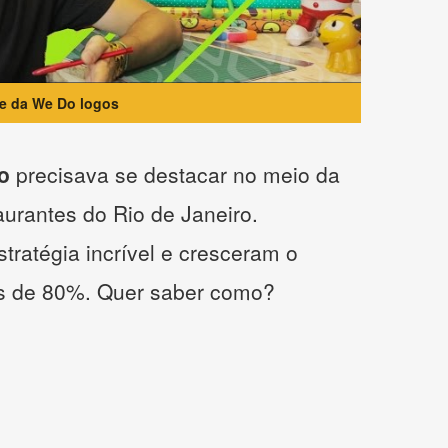
te da We Do logos
o
precisava se destacar no meio da
taurantes do Rio de Janeiro.
tratégia incrível e cresceram o
s de 80%. Quer saber como?