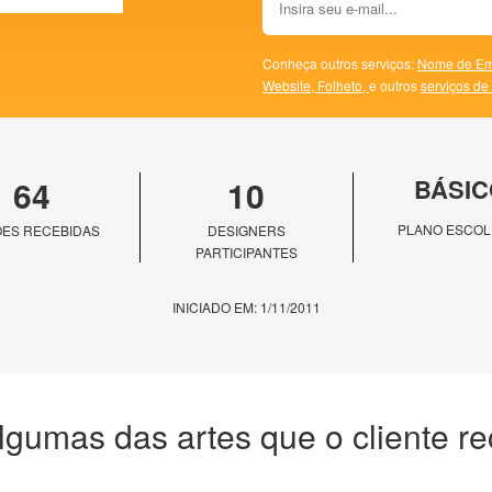
Conheça outros serviços:
Nome de Em
Website,
Folheto,
e outros
serviços de
64
10
BÁSIC
PLANO ESCOL
ES RECEBIDAS
DESIGNERS
PARTICIPANTES
INICIADO EM: 1/11/2011
lgumas das artes que o cliente r