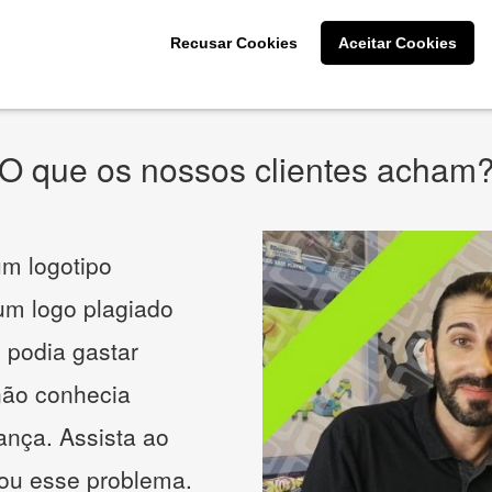
Recusar Cookies
Aceitar Cookies
* Prometemos não compartilhar e utilizar seus dados para enviar
qualquer tipo de SPAM. Confira as
Políticas de Privacidade.
O que os nossos clientes acham
m logotipo
 um logo plagiado
 podia gastar
não conhecia
ança. Assista ao
nou esse problema.