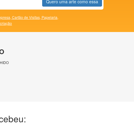
Quero uma arte como essa
presa,
Cartão de Visitas,
Papelaria,
 criação
O
HIDO
ecebeu: