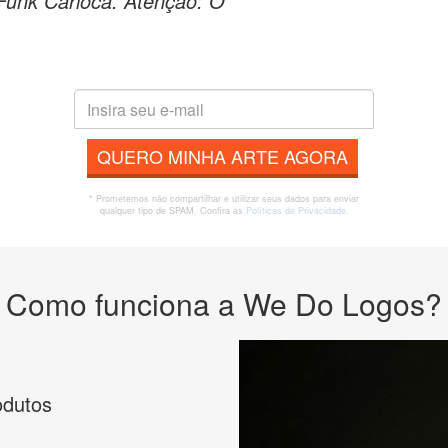
Funk Carioca. Atençao: O
QUERO MINHA ARTE AGORA
* Prometemos não compartilhar e utilizar seus dados para enviar
qualquer tipo de SPAM. Confira as
Políticas de Privacidade.
Como funciona a We Do Logos?
odutos