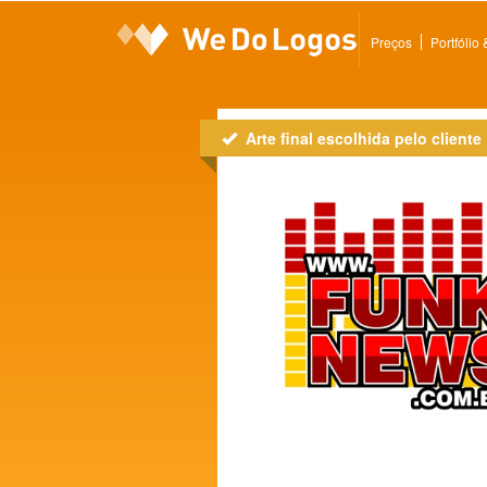
Preços
Portfólio
Arte final escolhida pelo cliente