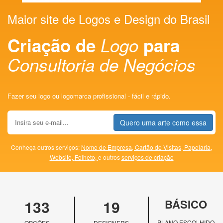
Maior site de Logos e Design do Brasil
Criação de
Logo
para
Consultoria de Negócios
Fazer seu logo ou logomarca profissional - fácil e rápido.
Quero uma arte como essa
Conheça outros serviços:
Nome de Empresa,
Cartão de Visitas,
Papelaria,
Website,
Folheto,
e outros
serviços de criação
133
19
BÁSICO
PLANO ESCOLHIDO
OPÇÕES
DESIGNERS