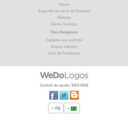
Marca
Sugestão de nome de Empresa
Website
Outros Serviços
Para Designers
Cadastre seu portifólio
Buscar trabalho
Guia do Freelancer
Central de ajuda: 3003 0528
R$