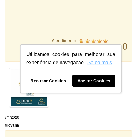
Atendimento:
10
Qualidade:
Sistema:
Utilizamos cookies para melhorar sua
experiência de navegação.
Saiba mais
Recusar Cookies
Aceitar Cookies
7/1/2026
Giovana