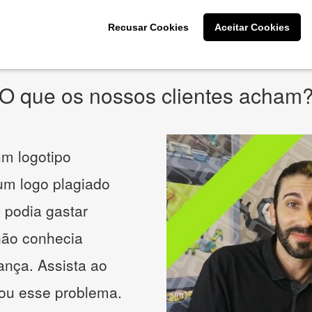
* Prometemos não compartilhar e utilizar seus dados para enviar
qualquer tipo de SPAM. Confira as
Políticas de Privacidade.
Recusar Cookies
Aceitar Cookies
O que os nossos clientes acham
m logotipo
 um logo plagiado
 podia gastar
não conhecia
ança. Assista ao
nou esse problema.