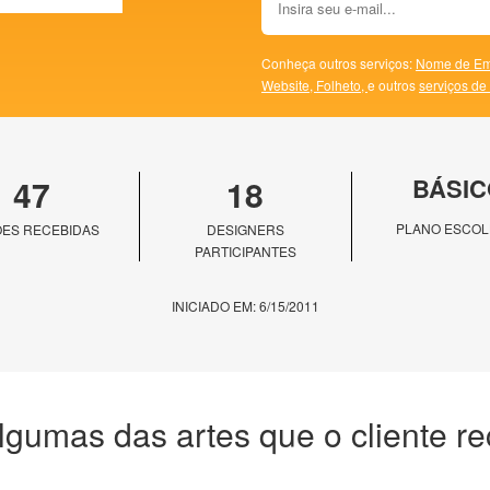
Conheça outros serviços:
Nome de Em
Website,
Folheto,
e outros
serviços de
47
18
BÁSIC
PLANO ESCOL
ES RECEBIDAS
DESIGNERS
PARTICIPANTES
INICIADO EM: 6/15/2011
lgumas das artes que o cliente r