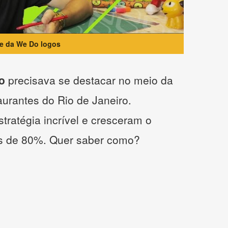
te da We Do logos
o
precisava se destacar no meio da
taurantes do Rio de Janeiro.
tratégia incrível e cresceram o
s de 80%. Quer saber como?