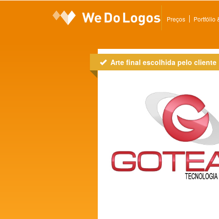
Preços
Portfólio
Arte final escolhida pelo cliente