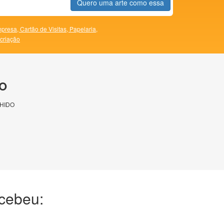
Quero uma arte como essa
presa,
Cartão de Visitas,
Papelaria,
 criação
O
HIDO
ecebeu: