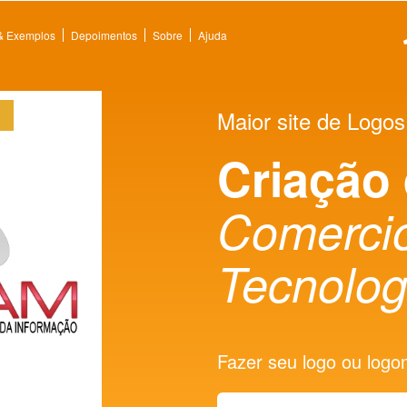
 & Exemplos
Depoimentos
Sobre
Ajuda
Maior site de Logos
Criação
Comercio
Tecnolog
Fazer seu logo ou logoma