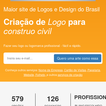
Maior site de Logos e Design do Brasil
Criação de
Logo
para
construo civil
Fazer seu logo ou logomarca profissional - fácil e rápido.
Quero uma arte como essa
Conheça outros serviços:
Nome de Empresa,
Cartão de Visitas,
Papelaria,
Website,
Folheto,
e outros
serviços de criação
579
126
PROFISSIO
PLANO ESCOLHIDO
OPÇÕES
DESIGNERS