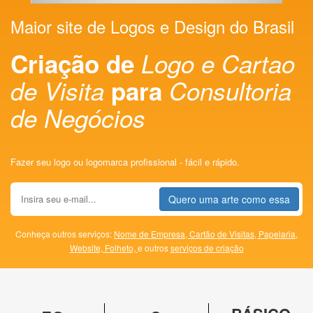
Maior site de Logos e Design do Brasil
Criação de
Logo e Cartao
de Visita
para
Consultoria
de Negócios
Fazer seu logo ou logomarca profissional - fácil e rápido.
Quero uma arte como essa
Conheça outros serviços:
Nome de Empresa,
Cartão de Visitas,
Papelaria,
Website,
Folheto,
e outros
serviços de criação