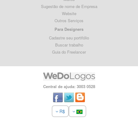
Sugestão de nome de Empresa
Website
Outros Serviços
Para Designers
Cadastre seu portifólio
Buscar trabalho
Guia do Freelancer
Central de ajuda: 3003 0528
R$