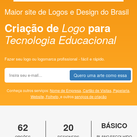
Maior site de Logos e Design do Brasil
Criação de
Logo
para
Tecnologia Educacional
Fazer seu logo ou logomarca profissional - fácil e rápido.
Quero uma arte como essa
Conheça outros serviços:
Nome de Empresa,
Cartão de Visitas,
Papelaria,
Website,
Folheto,
e outros
serviços de criação
62
20
BÁSICO
PLANO ESCOLHIDO
OPÇÕES
DESIGNERS