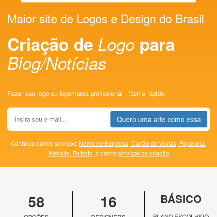
Maior site de Logos e Design do Brasil
Criação de
Logo
para
Blog/Notícias
Fazer seu logo ou logomarca profissional - fácil e rápido.
Quero uma arte como essa
Conheça outros serviços:
Nome de Empresa,
Cartão de Visitas,
Papelaria,
Website,
Folheto,
e outros
serviços de criação
58
16
BÁSICO
PLANO ESCOLHIDO
OPÇÕES
DESIGNERS