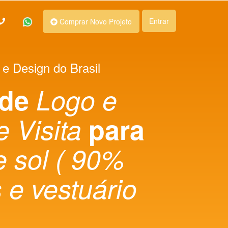
Entrar
Comprar Novo Projeto
 e Design do Brasil
 de
Logo e
e Visita
para
e sol ( 90%
s e vestuário