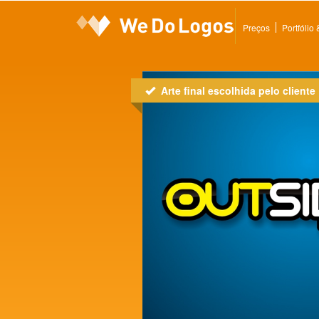
Preços
Portfólio
Arte final escolhida pelo cliente