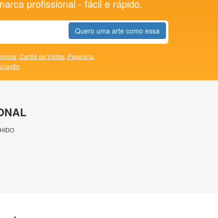
rca profissional - fácil e rápido.
Quero uma arte como essa
presa,
Cartão de Visitas,
Papelaria,
 criação
ONAL
HIDO