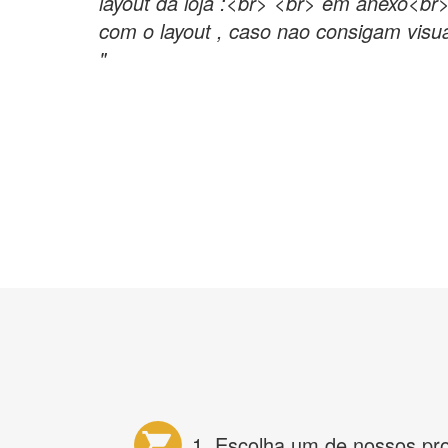
layout da loja :<br> <br> em anexo<br>
com o layout , caso nao consigam visu
"
1. Escolha um de nossos pr