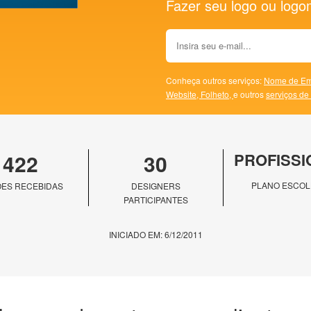
Fazer seu logo ou logoma
Conheça outros serviços:
Nome de Em
Website,
Folheto,
e outros
serviços de
422
30
PROFISSI
PLANO ESCOL
ES RECEBIDAS
DESIGNERS
PARTICIPANTES
INICIADO EM: 6/12/2011