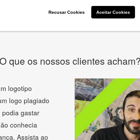
CRIE SUA MARCA
Recusar Cookies
Aceitar Cookies
* Prometemos não compartilhar e utilizar seus dados para enviar
qualquer tipo de SPAM. Confira as
Políticas de Privacidade.
O que os nossos clientes acham
m logotipo
 um logo plagiado
 podia gastar
não conhecia
ança. Assista ao