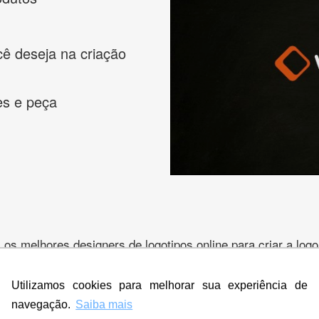
cê deseja na criação
es e peça
s melhores designers de logotipos online para criar a lo
 banner, cartão de visita, folder, flyer, website e muito mai
Utilizamos cookies para melhorar sua experiência de
navegação.
Saiba mais