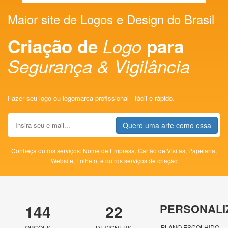
Maior site de Logos e Design do Brasil
Criação de
Logo
para
Segurança & Vigilância
Fazer seu logo ou logomarca profissional - fácil e rápido.
Quero uma arte como essa
Conheça outros serviços:
Nome de Empresa,
Cartão de Visitas,
Papelaria,
Website,
Folheto,
e outros
serviços de criação
144
22
PERSONALI
PLANO ESCOLHIDO
OPÇÕES
DESIGNERS