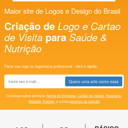
Maior site de Logos e Design do Brasil
Criação de
Logo e Cartao
de Visita
para
Saúde &
Nutrição
Fazer seu logo ou logomarca profissional - fácil e rápido.
Quero uma arte como essa
Conheça outros serviços:
Nome de Empresa,
Cartão de Visitas,
Papelaria,
Website,
Folheto,
e outros
serviços de criação