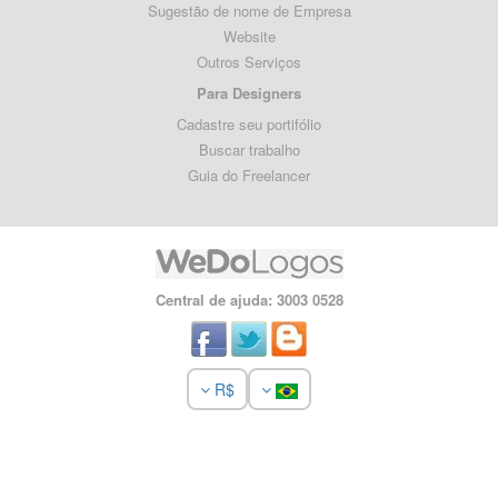
Sugestão de nome de Empresa
Website
Outros Serviços
Para Designers
Cadastre seu portifólio
Buscar trabalho
Guia do Freelancer
Central de ajuda: 3003 0528
R$