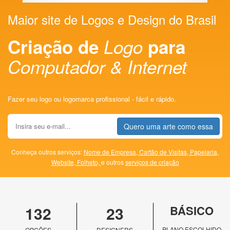
Maior site de Logos e Design do Brasil
Criação de
Logo
para
Computador & Internet
Fazer seu logo ou logomarca profissional - fácil e rápido.
Quero uma arte como essa
Conheça outros serviços:
Nome de Empresa,
Cartão de Visitas,
Papelaria,
Website,
Folheto,
e outros
serviços de criação
132
23
BÁSICO
PLANO ESCOLHIDO
OPÇÕES
DESIGNERS