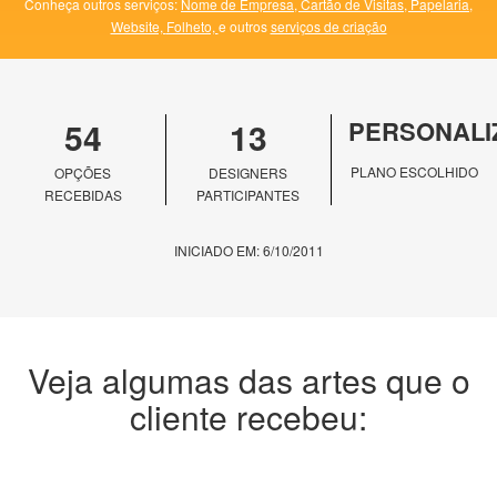
Conheça outros serviços:
Nome de Empresa,
Cartão de Visitas,
Papelaria,
Website,
Folheto,
e outros
serviços de criação
54
13
PERSONALI
PLANO ESCOLHIDO
OPÇÕES
DESIGNERS
RECEBIDAS
PARTICIPANTES
INICIADO EM: 6/10/2011
Veja algumas das artes que o
cliente recebeu: