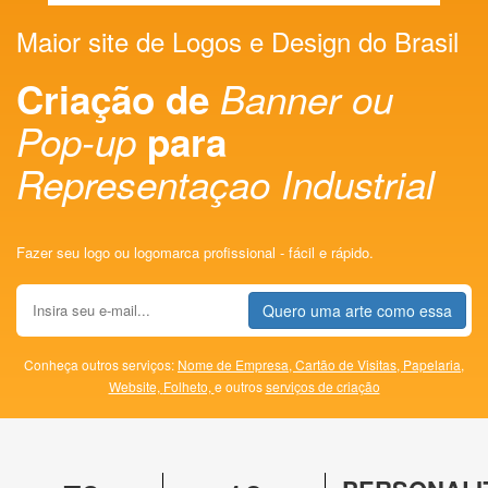
Maior site de Logos e Design do Brasil
Criação de
Banner ou
Pop-up
para
Representaçao Industrial
Fazer seu logo ou logomarca profissional - fácil e rápido.
Quero uma arte como essa
Conheça outros serviços:
Nome de Empresa,
Cartão de Visitas,
Papelaria,
Website,
Folheto,
e outros
serviços de criação