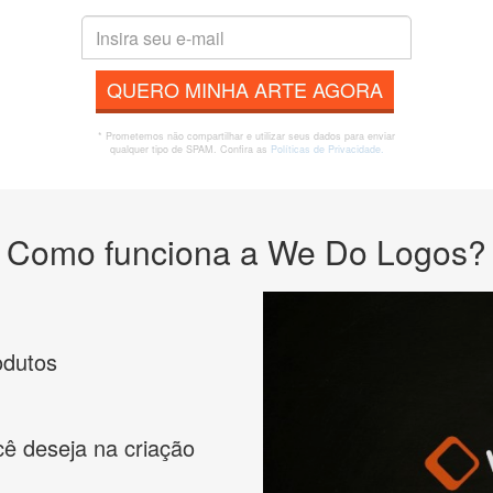
QUERO MINHA ARTE AGORA
* Prometemos não compartilhar e utilizar seus dados para enviar
qualquer tipo de SPAM. Confira as
Políticas de Privacidade.
Como funciona a We Do Logos?
odutos
cê deseja na criação