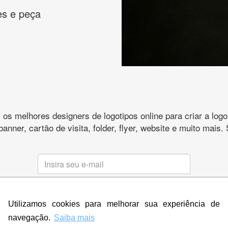
es e peça
s melhores designers de logotipos online para criar a lo
 banner, cartão de visita, folder, flyer, website e muito mai
CRIE SUA MARCA
Utilizamos cookies para melhorar sua experiência de
* Prometemos não compartilhar e utilizar seus dados para enviar
qualquer tipo de SPAM. Confira as
Políticas de Privacidade.
navegação.
Saiba mais