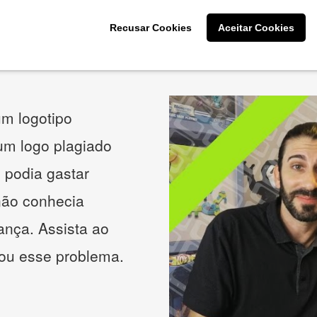
Recusar Cookies
Aceitar Cookies
O que os nossos clientes acham
m logotipo
 um logo plagiado
 podia gastar
não conhecia
ança. Assista ao
nou esse problema.