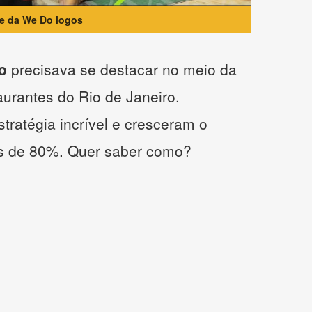
te da We Do logos
o
precisava se destacar no meio da
taurantes do Rio de Janeiro.
tratégia incrível e cresceram o
s de 80%. Quer saber como?