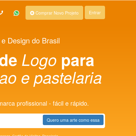
Entrar
Comprar Novo Projeto
 e Design do Brasil
 de
Logo
para
ao e pastelaria
rca profissional - fácil e rápido.
Quero uma arte como essa
presa,
Cartão de Visitas,
Papelaria,