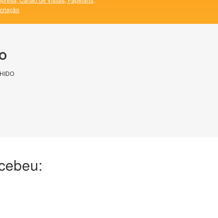
 criação
O
HIDO
ecebeu: