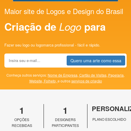
Maior site de Logos e Design do Brasil
Criação de
Logo
para
Fazer seu logo ou logomarca profissional - fácil e rápido.
Quero uma arte como essa
Conheça outros serviços:
Nome de Empresa,
Cartão de Visitas,
Papelaria,
Website,
Folheto,
e outros
serviços de criação
1
1
PERSONALI
PLANO ESCOLHIDO
OPÇÕES
DESIGNERS
RECEBIDAS
PARTICIPANTES