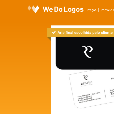
Preços
Portfólio
Arte final escolhida pelo cliente