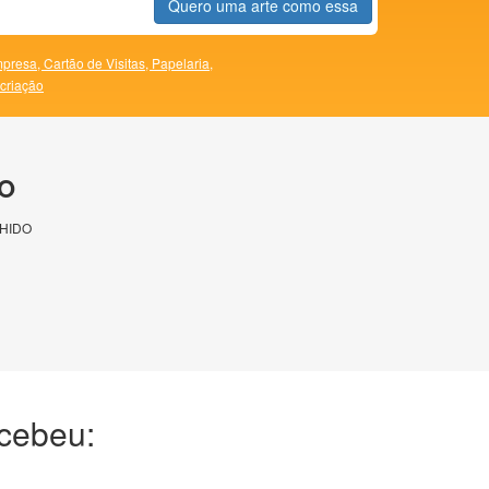
Quero uma arte como essa
presa,
Cartão de Visitas,
Papelaria,
 criação
O
HIDO
ecebeu: