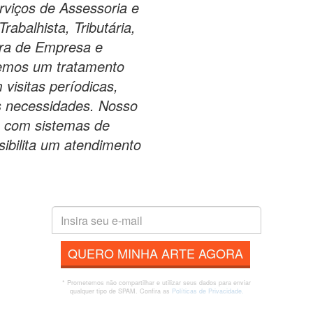
rviços de Assessoria e
rabalhista, Tributária,
ura de Empresa e
emos um tratamento
visitas períodicas,
 necessidades. Nosso
do com sistemas de
sibilita um atendimento
QUERO MINHA ARTE AGORA
* Prometemos não compartilhar e utilizar seus dados para enviar
qualquer tipo de SPAM. Confira as
Políticas de Privacidade.