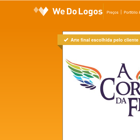
Preços
Portfólio
Arte final escolhida pelo cliente