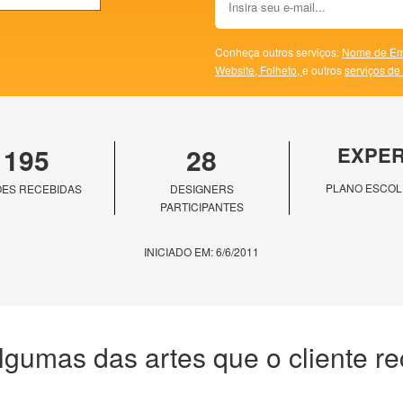
Conheça outros serviços:
Nome de Em
Website,
Folheto,
e outros
serviços de
195
28
EXPE
PLANO ESCOL
ES RECEBIDAS
DESIGNERS
PARTICIPANTES
INICIADO EM: 6/6/2011
lgumas das artes que o cliente r