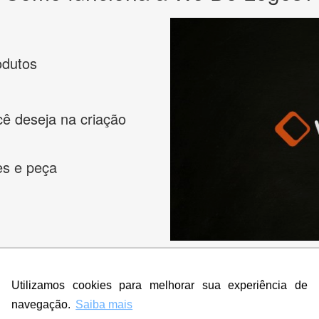
odutos
cê deseja na criação
es e peça
Utilizamos cookies para melhorar sua experiência de
navegação.
Saiba mais
s melhores designers de logotipos online para criar a lo