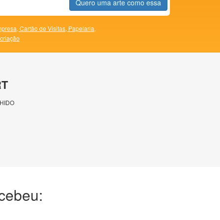
Quero uma arte como essa
presa,
Cartão de Visitas,
Papelaria,
 criação
RT
HIDO
ecebeu: