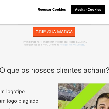
 banner, cartão de visita, folder, flyer, website e muito mai
Recusar Cookies
Aceitar Cookies
CRIE SUA MARCA
* Prometemos não compartilhar e utilizar seus dados para enviar
qualquer tipo de SPAM. Confira as
Políticas de Privacidade.
O que os nossos clientes acham
m logotipo
 um logo plagiado