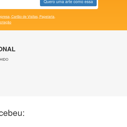
Quero uma arte como essa
presa,
Cartão de Visitas,
Papelaria,
 criação
ONAL
HIDO
ecebeu: