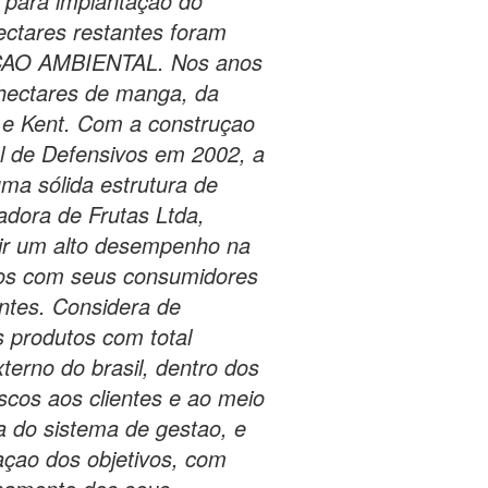
s para implantaçao do
hectares restantes foram
AO AMBIENTAL. Nos anos
hectares de manga, da
 e Kent. Com a construçao
al de Defensivos em 2002, a
ma sólida estrutura de
adora de Frutas Ltda,
tir um alto desempenho na
os com seus consumidores
entes. Considera de
s produtos com total
erno do brasil, dentro dos
scos aos clientes e ao meio
 do sistema de gestao, e
açao dos objetivos, com