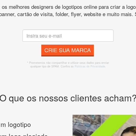
s melhores designers de logotipos online para criar a lo
 banner, cartão de visita, folder, flyer, website e muito mai
CRIE SUA MARCA
* Prometemos não compartilhar e utilizar seus dados para enviar
qualquer tipo de SPAM. Confira as
Políticas de Privacidade.
O que os nossos clientes acham
m logotipo