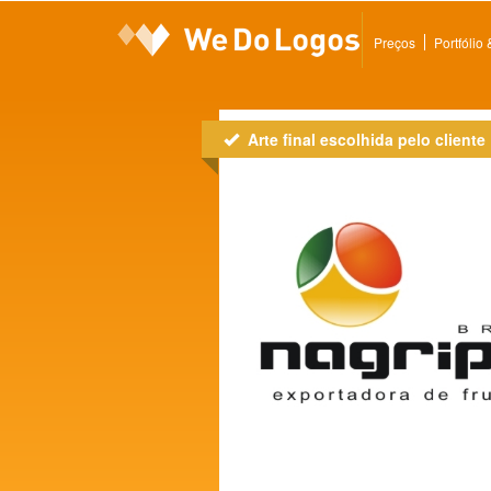
Preços
Portfólio
Arte final escolhida pelo cliente