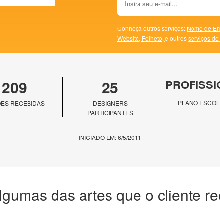
Conheça outros serviços:
Nome de Em
Website,
Folheto,
e outros
serviços de
209
25
PROFISSI
PLANO ESCOL
ES RECEBIDAS
DESIGNERS
PARTICIPANTES
INICIADO EM: 6/5/2011
lgumas das artes que o cliente r