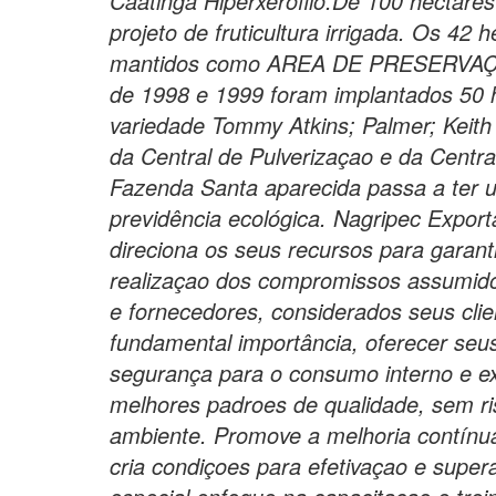
Caatinga Hiperxerófilo.De 100 hectare
projeto de fruticultura irrigada. Os 42 
mantidos como AREA DE PRESERVAÇ
de 1998 e 1999 foram implantados 50 
variedade Tommy Atkins; Palmer; Keith
da Central de Pulverizaçao e da Centr
Fazenda Santa aparecida passa a ter u
previdência ecológica. Nagripec Export
direciona os seus recursos para garan
realizaçao dos compromissos assumid
e fornecedores, considerados seus cli
fundamental importância, oferecer seu
segurança para o consumo interno e ext
melhores padroes de qualidade, sem ri
ambiente. Promove a melhoria contínua
cria condiçoes para efetivaçao e super