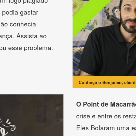
 um logo plagiado
 podia gastar
não conhecia
ança. Assista ao
nou esse problema.
Conheça o Benjamin, clien
O Point de Macarrã
crise e entre os res
Eles Bolaram uma es