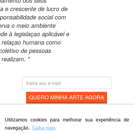
inamento dos seus
 e crescente de lucro de
sponsabilidade social com
rva o meio ambiente
e à legislaçao aplicável e
 a relaçao humana como
 coletivo de pessoas
realizam. "
QUERO MINHA ARTE AGORA
* Prometemos não compartilhar e utilizar seus dados para enviar
qualquer tipo de SPAM. Confira as
Políticas de Privacidade.
Utilizamos cookies para melhorar sua experiência de
navegação.
Saiba mais