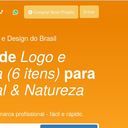
Entrar
Comprar Novo Projeto
 e Design do Brasil
 de
Logo e
 (6 itens)
para
l & Natureza
rca profissional - fácil e rápido.