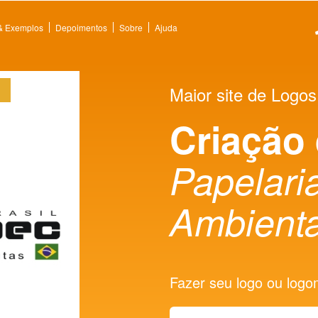
 & Exemplos
Depoimentos
Sobre
Ajuda
Maior site de Logos
Criação
Papelaria
Ambienta
Fazer seu logo ou logoma