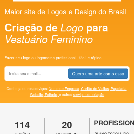
Maior site de Logos e Design do Brasil
Criação de
Logo
para
Vestuário Feminino
Fazer seu logo ou logomarca profissional - fácil e rápido.
Quero uma arte como essa
Conheça outros serviços:
Nome de Empresa,
Cartão de Visitas,
Papelaria,
Website,
Folheto,
e outros
serviços de criação
114
20
PROFISSIO
PLANO ESCOLHIDO
OPÇÕES
DESIGNERS