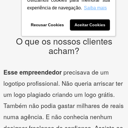
Utilizamos cookies para melhorar sua
experiência de navegação.
Saiba mais
* Prometemos não compartilhar e utilizar seus dados para enviar
qualquer tipo de SPAM. Confira as
Políticas de Privacidade.
Recusar Cookies
Aceitar Cookies
O que os nossos clientes
acham?
Esse empreendedor
precisava de um
logotipo profissional. Não queria arriscar ter
um logo plagiado criando um logo grátis.
Também não podia gastar milhares de reais
numa agência. E não conhecia nenhum
designer freelance de confiança. Assista ao