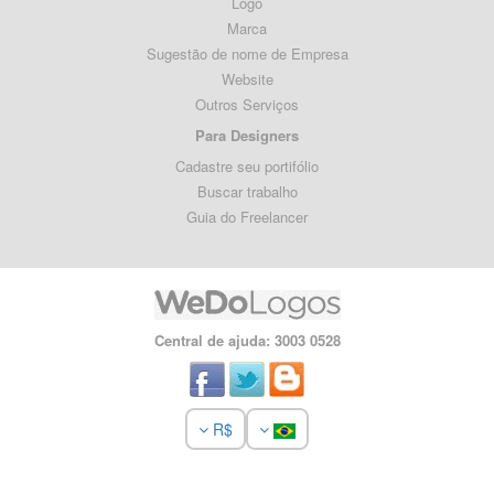
Logo
Marca
Sugestão de nome de Empresa
Website
Outros Serviços
Para Designers
Cadastre seu portifólio
Buscar trabalho
Guia do Freelancer
Central de ajuda: 3003 0528
R$