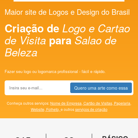
Maior site de Logos e Design do Brasil
Criação de
Logo e Cartao
de Visita
para
Salao de
Beleza
Fazer seu logo ou logomarca profissional - fácil e rápido.
Quero uma arte como essa
Conheça outros serviços:
Nome de Empresa,
Cartão de Visitas,
Papelaria,
Website,
Folheto,
e outros
serviços de criação