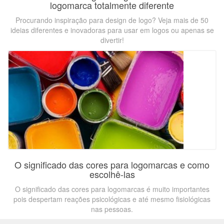
logomarca totalmente diferente
Procurando inspiração para design de logo? Veja mais de 50
ideias diferentes e inovadoras para usar em logos ou apenas se
divertir!
O significado das cores para logomarcas e como
escolhê-las
O significado das cores para logomarcas é muito importantes
pois despertam reações psicológicas e até mesmo fisiológicas
nas pessoas.