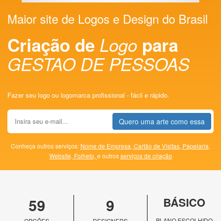
Maior site de Logos e Design do Brasil
Criação de
Logo
para
GESTAO DE PESSOAS
Fazer seu logo ou logomarca profissional - fácil e rápido.
Quero uma arte como essa
Conheça outros serviços:
Nome de Empresa,
Cartão de Visitas,
Papelaria,
Website,
Folheto,
e outros
serviços de criação
59
9
BÁSICO
PLANO ESCOLHIDO
OPÇÕES
DESIGNERS