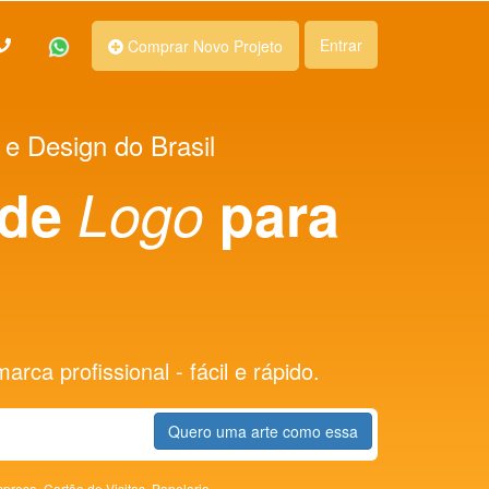
Entrar
Comprar Novo Projeto
 e Design do Brasil
 de
Logo
para
rca profissional - fácil e rápido.
Quero uma arte como essa
presa,
Cartão de Visitas,
Papelaria,