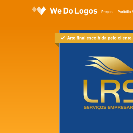
Preços
Portfólio
Arte final escolhida pelo cliente