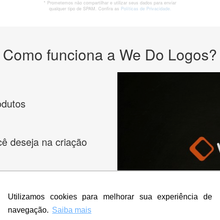
* Prometemos não compartilhar e utilizar seus dados para enviar
qualquer tipo de SPAM. Confira as
Políticas de Privacidade.
Como funciona a We Do Logos?
odutos
cê deseja na criação
es e peça
Utilizamos cookies para melhorar sua experiência de
navegação.
Saiba mais