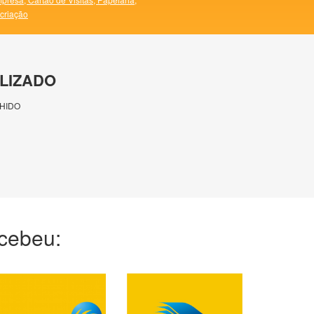
 criação
LIZADO
HIDO
ecebeu: