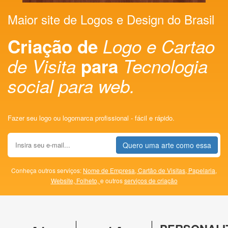
Maior site de Logos e Design do Brasil
Criação de
Logo e Cartao
de Visita
para
Tecnologia
social para web.
Fazer seu logo ou logomarca profissional - fácil e rápido.
Quero uma arte como essa
Conheça outros serviços:
Nome de Empresa,
Cartão de Visitas,
Papelaria,
Website,
Folheto,
e outros
serviços de criação