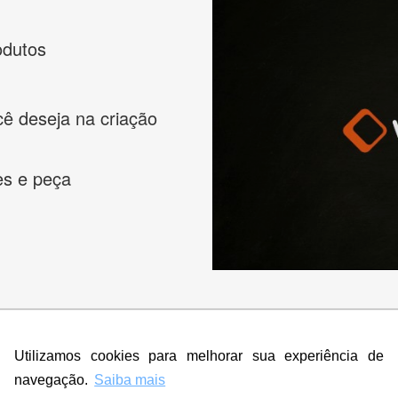
odutos
cê deseja na criação
es e peça
s melhores designers de logotipos online para criar a lo
Utilizamos cookies para melhorar sua experiência de
 banner, cartão de visita, folder, flyer, website e muito mai
navegação.
Saiba mais