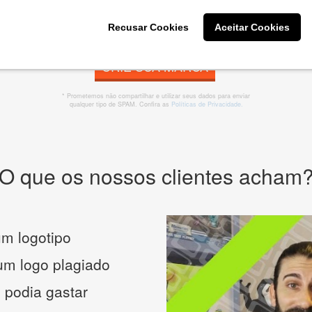
Recusar Cookies
Aceitar Cookies
CRIE SUA MARCA
* Prometemos não compartilhar e utilizar seus dados para enviar
qualquer tipo de SPAM. Confira as
Políticas de Privacidade.
O que os nossos clientes acham
m logotipo
 um logo plagiado
 podia gastar