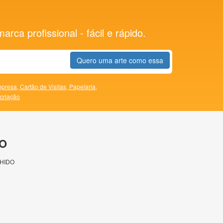
rca profissional - fácil e rápido.
Quero uma arte como essa
presa,
Cartão de Visitas,
Papelaria,
 criação
O
HIDO