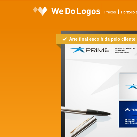
Preços
Portfólio
Arte final escolhida pelo cliente