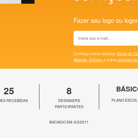
Fazer seu logo ou logoma
Conheça outros serviços:
Nome de Em
Website,
Folheto,
e outros
serviços de
25
8
BÁSIC
PLANO ESCOL
ES RECEBIDAS
DESIGNERS
PARTICIPANTES
INICIADO EM: 6/3/2011