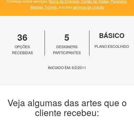
Conheça outros serviços:
Nome de Empresa,
Cartão de Visitas,
Papelaria,
Website,
Folheto,
e outros
serviços de criação
36
5
BÁSICO
PLANO ESCOLHIDO
OPÇÕES
DESIGNERS
RECEBIDAS
PARTICIPANTES
INICIADO EM: 6/2/2011
Veja algumas das artes que o
cliente recebeu: