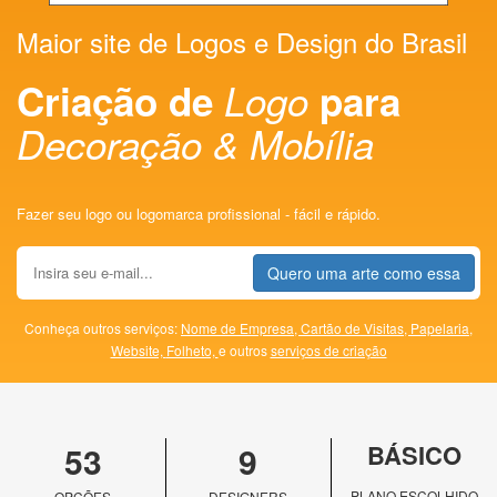
Maior site de Logos e Design do Brasil
Criação de
Logo
para
Decoração & Mobília
Fazer seu logo ou logomarca profissional - fácil e rápido.
Quero uma arte como essa
Conheça outros serviços:
Nome de Empresa,
Cartão de Visitas,
Papelaria,
Website,
Folheto,
e outros
serviços de criação
53
9
BÁSICO
PLANO ESCOLHIDO
OPÇÕES
DESIGNERS